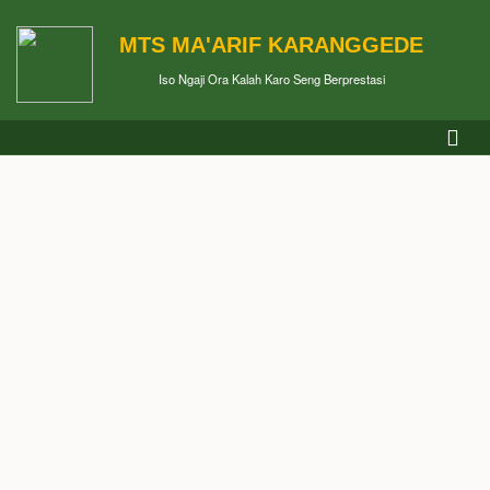
MTS MA'ARIF KARANGGEDE
Iso Ngaji Ora Kalah Karo Seng Berprestasi