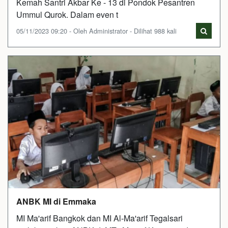
Kemah Santri Akbar Ke - 13 di Pondok Pesantren
Ummul Qurok. Dalam even t
05/11/2023 09:20 - Oleh Administrator - Dilihat 988 kali
ANBK MI di Emmaka
MI Ma'arif Bangkok dan MI Al-Ma'arif Tegalsari